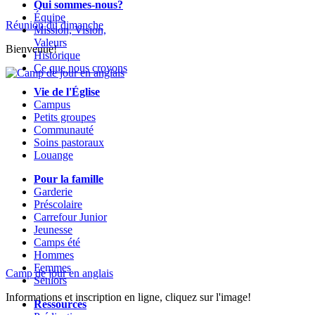
Qui sommes-nous?
Équipe
Réunion du dimanche
Mission, Vision,
Valeurs
Bienvenue!
Historique
Ce que nous croyons
Vie de l'Église
Campus
Petits groupes
Communauté
Soins pastoraux
Louange
Pour la famille
Garderie
Préscolaire
Carrefour Junior
Jeunesse
Camps été
Hommes
Femmes
Camp de jour en anglais
Seniors
Informations et inscription en ligne, cliquez sur l'image!
Ressources